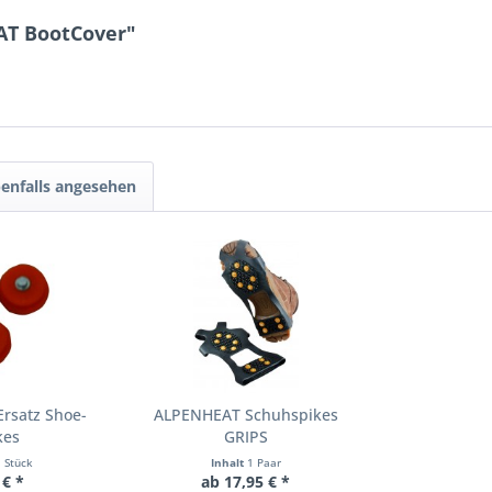
AT BootCover"
enfalls angesehen
rsatz Shoe-
ALPENHEAT Schuhspikes
kes
GRIPS
1 Stück
Inhalt
1 Paar
 € *
ab 17,95 € *