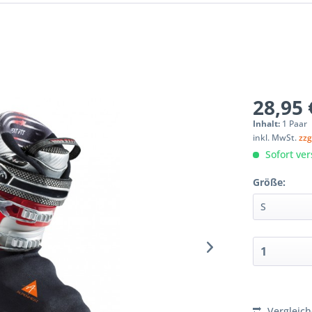
28,95 
Inhalt:
1 Paar
inkl. MwSt.
zzg
Sofort ver
Größe:
Vergleic